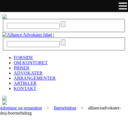
FORSIDE
OM KONTORET
PRISER
ADVOKATER
ARRANGEMENTER
ARTIKLER
KONTAKT
kilsmisse og separation
>
Børnebidrag
>
allianceadvokater-
shoj-boernebidrag