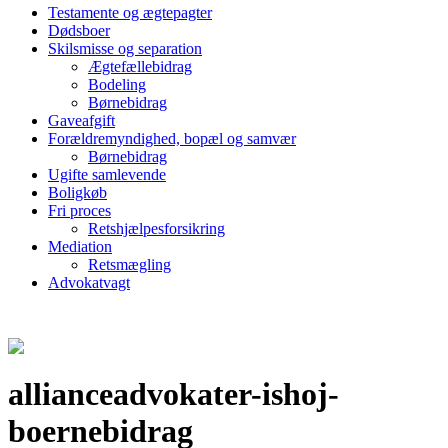
Testamente og ægtepagter
Dødsboer
Skilsmisse og separation
Ægtefællebidrag
Bodeling
Børnebidrag
Gaveafgift
Forældremyndighed, bopæl og samvær
Børnebidrag
Ugifte samlevende
Boligkøb
Fri proces
Retshjælpesforsikring
Mediation
Retsmægling
Advokatvagt
allianceadvokater-ishoj-
boernebidrag